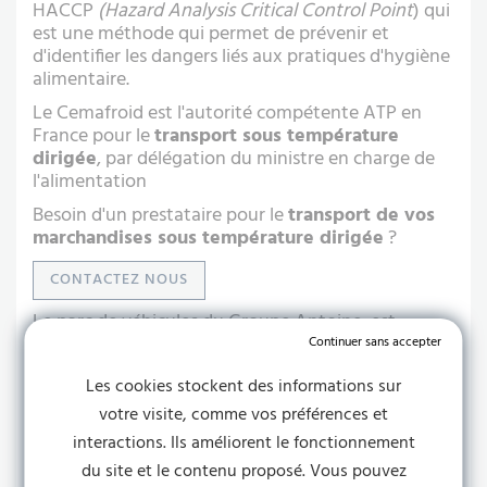
HACCP
(Hazard Analysis Critical Control Point
) qui
est une méthode qui permet de prévenir et
d'identifier les dangers liés aux pratiques d'hygiène
alimentaire.
Le Cemafroid est l'autorité compétente ATP en
France pour le
transport sous température
dirigée
, par délégation du ministre en charge de
l'alimentation
Besoin d'un prestataire pour le
transport de vos
marchandises sous température dirigée
?
CONTACTEZ NOUS
Le parc de véhicules du Groupe Antoine, est
équipé de matériel récent qui ont tous l’ATP
(Attestation de conformité technique).
Les cookies stockent des informations sur
Cette attestation est obligatoire pour les
votre visite, comme vos préférences et
transporteurs frigorifiques transportant des
interactions. Ils améliorent le fonctionnement
denrées périssables
. Cette obligation concerne
les camionnettes, camions, semi-remorques
du site et le contenu proposé. Vous pouvez