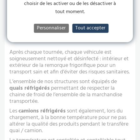
réfrigérées, mais aussi les conteneurs et les
choisir de les activer ou de les désactiver à
emballages de transport sous chaîne du froid.
tout moment.
Personnaliser
Tout accepter
LES MOYENS MIS EN ŒUVRE PAR
GROUPE ANTOINE
Après chaque tournée, chaque véhicule est
soigneusement nettoyé et désinfecté : intérieur et
extérieur de la remorque frigorifique pour un
transport sain et afin d’éviter des risques sanitaires.
L’ensemble de nos structures sont équipés de
quais réfrigérés
permettant de respecter la
chaine de froid de l’ensemble de la marchandise
transportée.
Les
camions réfrigérés
sont également, lors du
chargement, à la bonne température pour ne pas
altérer la qualité des produits pendant le transfère
quai / camion.